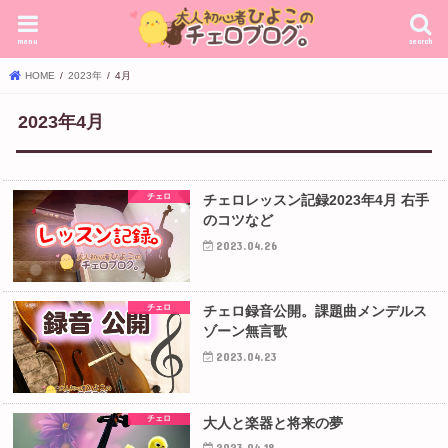
menu
search
HOME
2023年
4月
2023年4月
チェロ
チェロレッスン記録2023年4月 右手
のコツなど
2023.04.26
チェロ
チェロ録音公開。課題曲メンデルス
ゾーン無言歌
2023.04.23
チェロ
大人と楽器と将来の夢
2023.04.18