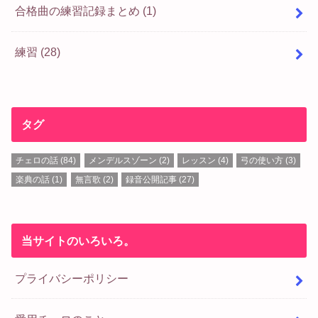
合格曲の練習記録まとめ
(1)
練習
(28)
タグ
チェロの話
(84)
メンデルスゾーン
(2)
レッスン
(4)
弓の使い方
(3)
楽典の話
(1)
無言歌
(2)
録音公開記事
(27)
当サイトのいろいろ。
プライバシーポリシー