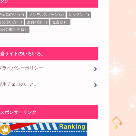
タグ
チェロの話
(84)
メンデルスゾーン
(2)
レッスン
(4)
弓の使い方
(3)
楽典の話
(1)
無言歌
(2)
録音公開記事
(27)
当サイトのいろいろ。
プライバシーポリシー
愛用チェロのこと。
スポンサーリンク