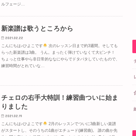
ルフェージ…
新楽譜は歌うところから
2021.02.22
こんにちは♪ひよこです
次のレッスン日まで約3週間。そしても
らった新楽譜は3曲。 うん。まったく弾けていなくて大ピンチ！
ちょっと仕事やら非日常的ななにやらでドタバタしていたもので、
練習時間がとれていな…
チェロの右手大特訓！練習曲ついに始ま
りました
2021.02.19
こんにちは♪ひよこです
2月のレッスンでついに3曲新しい楽譜
がスタートし、そのうちの1曲がエチュード(練習曲)。 誰の曲か先