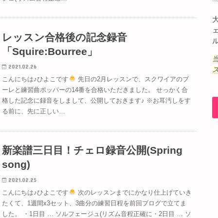
レッスン合格後の記念録音
「Squire:Bourree」
2021.02.26
こんにちは♪ひよこです
先日の2月レッスンで、スクワイアのブ
ーレと練習曲ポッパーの14番を合格いただきました。 せっかく合
格した記念に録音をしまして、公開しておきます♪ ※お耳汚しをす
る前に、先に正しい…
新楽譜三日目！チェロ録音公開(Spring
song)
2021.02.25
こんにちは♪ひよこです
次のレッスンまでにかなり仕上げていき
たくて、1週間x3セット、3曲分の練習日程を前回ブログで立てま
した。 ・1日目 … ソルフェージュ(リズム音程正確に・2日目 … ソ