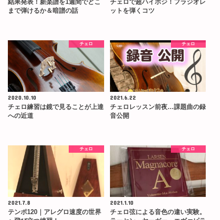
結果発表！新楽譜を1週間でどこ
チェロで超ハイポジ！フラジオレ
まで弾けるか＆暗譜の話
ットを弾くコツ
チェロ
チェロ
2020.10.10
2021.6.22
チェロ練習は鏡で見ることが上達
チェロレッスン前夜…課題曲の録
への近道
音公開
チェロ
チェロ
2021.7.8
2021.1.10
テンポ120｜アレグロ速度の世界
チェロ弦による音色の違い実験。