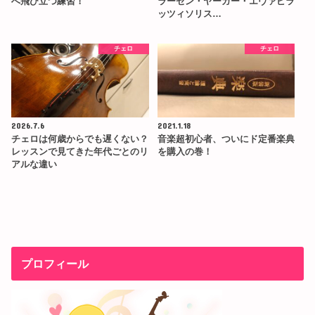
へ飛び立つ練習！
ラーセン・ヤーガー・エヴァピラ
ッツィソリス…
チェロ
チェロ
2026.7.6
2021.1.18
チェロは何歳からでも遅くない？
音楽超初心者、ついにド定番楽典
レッスンで見てきた年代ごとのリ
を購入の巻！
アルな違い
プロフィール