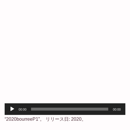
音
00:00
00:00
声
“2020bourreeP1”。 リリース日: 2020。
プ
レ