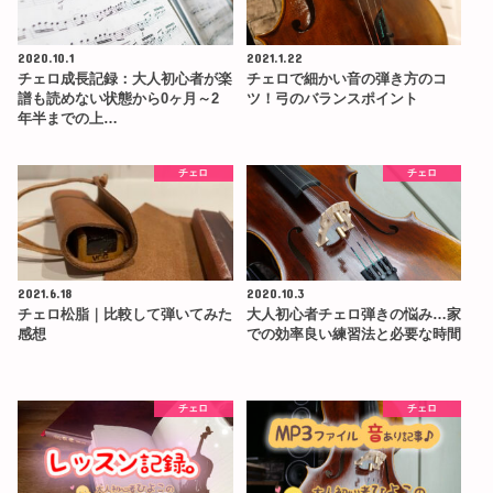
2020.10.1
2021.1.22
チェロ成長記録：大人初心者が楽
チェロで細かい音の弾き方のコ
譜も読めない状態から0ヶ月～2
ツ！弓のバランスポイント
年半までの上…
チェロ
チェロ
2021.6.18
2020.10.3
チェロ松脂｜比較して弾いてみた
大人初心者チェロ弾きの悩み…家
感想
での効率良い練習法と必要な時間
チェロ
チェロ