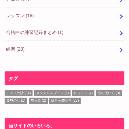
レッスン
(16)
合格曲の練習記録まとめ
(1)
練習
(28)
タグ
チェロの話
(84)
メンデルスゾーン
(2)
レッスン
(4)
弓の使い方
(3)
楽典の話
(1)
無言歌
(2)
録音公開記事
(27)
当サイトのいろいろ。