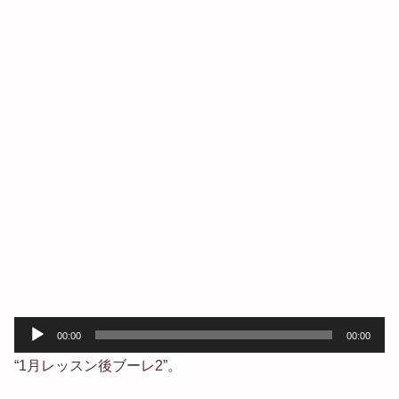
音
00:00
00:00
声
“1月レッスン後ブーレ2”。
プ
レ