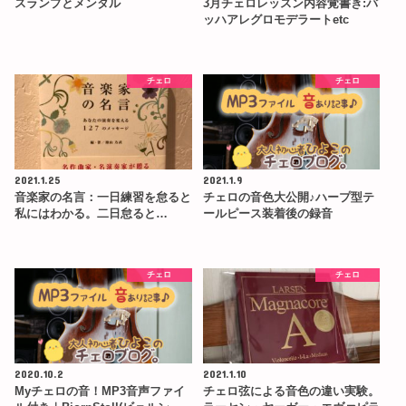
スランプとメンタル
3月チェロレッスン内容覚書き:バ
ッハアレグロモデラートetc
チェロ
チェロ
2021.1.25
2021.1.9
音楽家の名言：一日練習を怠ると
チェロの音色大公開♪ハープ型テ
私にはわかる。二日怠ると…
ールピース装着後の録音
チェロ
チェロ
2020.10.2
2021.1.10
Myチェロの音！MP3音声ファイ
チェロ弦による音色の違い実験。