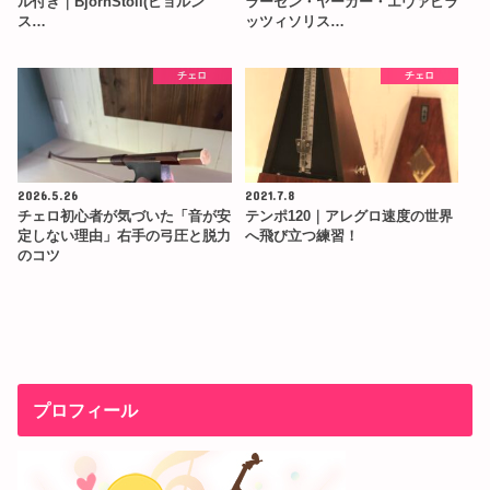
ル付き｜BjornStoll(ビョルン
ラーセン・ヤーガー・エヴァピラ
ス…
ッツィソリス…
チェロ
チェロ
2026.5.26
2021.7.8
チェロ初心者が気づいた「音が安
テンポ120｜アレグロ速度の世界
定しない理由」右手の弓圧と脱力
へ飛び立つ練習！
のコツ
プロフィール