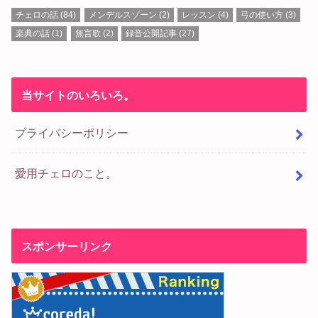
チェロの話
(84)
メンデルスゾーン
(2)
レッスン
(4)
弓の使い方
(3)
楽典の話
(1)
無言歌
(2)
録音公開記事
(27)
当サイトのいろいろ。
プライバシーポリシー
愛用チェロのこと。
スポンサーリンク