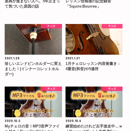
楽典が進まない人へ。5年止まっ
レッスン合格後の記念録音
て気づいた原因の話
「Squire:Bourree」
チェロ
チェロ
2021.1.28
2021.1.21
珍しいエンドピンホルダーに変え
1月チェロレッスン内容覚書き：
ました！(インナーコレットホル
4重音(和音)や5連符
ダー)
チェロ
チェロ
2020.10.2
2020.10.6
Myチェロの音！MP3音声ファイ
練習始めたけれど左手迷走中…ｗ