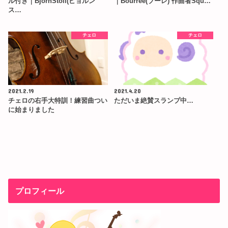
ル付き｜BjornStoll(ビョルン
｜Bourree(ブーレ) 作曲者Squ…
ス…
チェロ
チェロ
2021.2.19
2021.4.20
チェロの右手大特訓！練習曲つい
ただいま絶賛スランプ中…
に始まりました
プロフィール