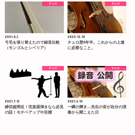
チェロ
チェロ
2021.8.3
2022.12.10
弓毛を張り替えたので録音比較
チェロ歴4年半。これからの上達
（モンゴルとシベリア）
に必要なこと。
チェロ
チェロ
2021.7.13
2021.6.10
締切超間近！弦楽器弾きなら必見
一瞬の輝き…先生の音が自分の演
の話！モチベアップや目標
奏から聞こえた日