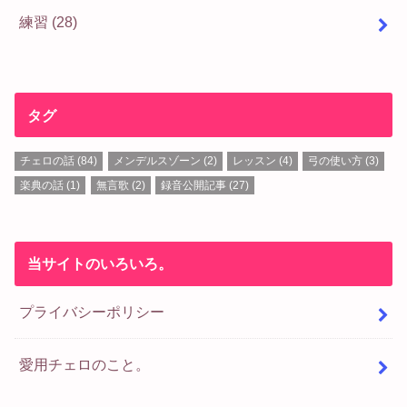
練習
(28)
タグ
チェロの話
(84)
メンデルスゾーン
(2)
レッスン
(4)
弓の使い方
(3)
楽典の話
(1)
無言歌
(2)
録音公開記事
(27)
当サイトのいろいろ。
プライバシーポリシー
愛用チェロのこと。