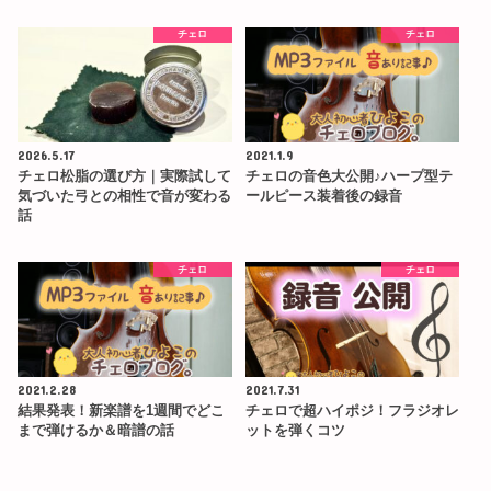
チェロ
チェロ
2026.5.17
2021.1.9
チェロ松脂の選び方｜実際試して
チェロの音色大公開♪ハープ型テ
気づいた弓との相性で音が変わる
ールピース装着後の録音
話
チェロ
チェロ
2021.2.28
2021.7.31
結果発表！新楽譜を1週間でどこ
チェロで超ハイポジ！フラジオレ
まで弾けるか＆暗譜の話
ットを弾くコツ