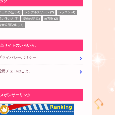
タグ
チェロの話
(84)
メンデルスゾーン
(2)
レッスン
(4)
弓の使い方
(3)
楽典の話
(1)
無言歌
(2)
録音公開記事
(27)
当サイトのいろいろ。
プライバシーポリシー
愛用チェロのこと。
スポンサーリンク