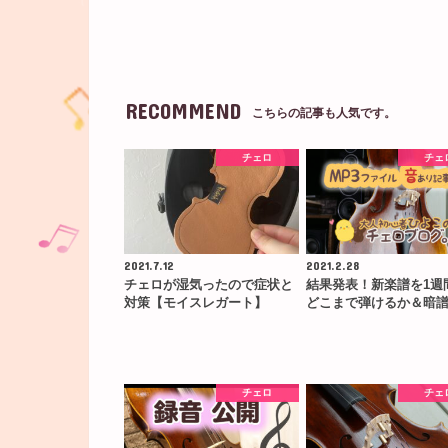
RECOMMEND
こちらの記事も人気です。
チェロ
チェ
2021.7.12
2021.2.28
チェロが湿気ったので症状と
結果発表！新楽譜を1週
対策【モイスレガート】
どこまで弾けるか＆暗
チェロ
チェ