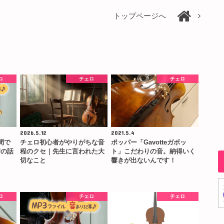
トップページへ
ロ
チェロ
チェロ
2026.5.12
2021.5.4
間で
チェロ初心者がやりがちな音
ポッパー「Gavotteガボッ
譜の話
程のクセ｜先生に言われた大
ト」こだわりの音。納得いく
切なこと
響きが出ないんです！
ロ
チェロ
チェロ