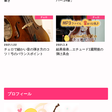
書き
パー:14番」
チェロ
チェロ
2021.1.22
2021.3.8
チェロで細かい音の弾き方のコ
結果発表…エチュード1週間後の
ツ！弓のバランスポイント
弾け具合
プロフィール