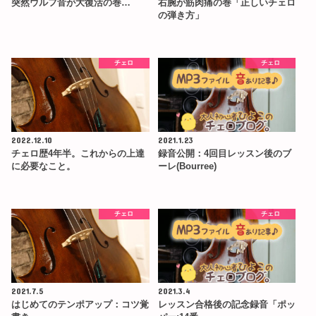
突然ウルフ音が大復活の巻…
右腕が筋肉痛の巻「正しいチェロ
の弾き方」
チェロ
チェロ
2022.12.10
2021.1.23
チェロ歴4年半。これからの上達
録音公開：4回目レッスン後のブ
に必要なこと。
ーレ(Bourree)
チェロ
チェロ
2021.7.5
2021.3.4
はじめてのテンポアップ：コツ覚
レッスン合格後の記念録音「ポッ