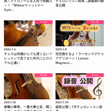
祝！メトロノームを人生で初購入
チェロレッスン前夜…課題曲の録
～！「Wittnerウィットナー
音公開
Syst…
チェロ
チェロ
2026.7.6
2021.1.11
チェロは何歳からでも遅くない？
弦交換するよ！ラーセンマグナコ
レッスンで見てきた年代ごとのリ
アアリオーソ｜Larsen
アルな違い
Magnaco…
チェロ
チェロ
2021.1.15
2021.7.29
衝撃の事実。一番大事な音、聞こ
録音公開｜7月チェロレッスン前